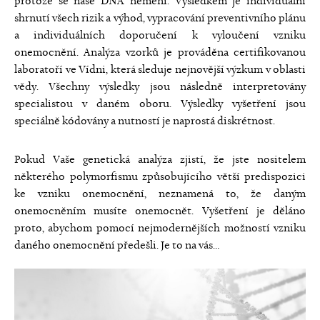
protože se naše DNA nemění. Výsledkem je individuální
shrnutí všech rizik a výhod, vypracování preventivního plánu
a individuálních doporučení k vyloučení vzniku
onemocnění. Analýza vzorků je prováděna certifikovanou
laboratoří ve Vídni, která sleduje nejnovější výzkum v oblasti
vědy. Všechny výsledky jsou následně interpretovány
specialistou v daném oboru. Výsledky vyšetření jsou
speciálně kódovány a nutností je naprostá diskrétnost.
Pokud Vaše genetická analýza zjistí, že jste nositelem
některého polymorfismu způsobujícího větší predispozici
ke vzniku onemocnění, neznamená to, že daným
onemocněním musíte onemocnět. Vyšetření je děláno
proto, abychom pomocí nejmodernějších možností vzniku
daného onemocnění předešli. Je to na vás…