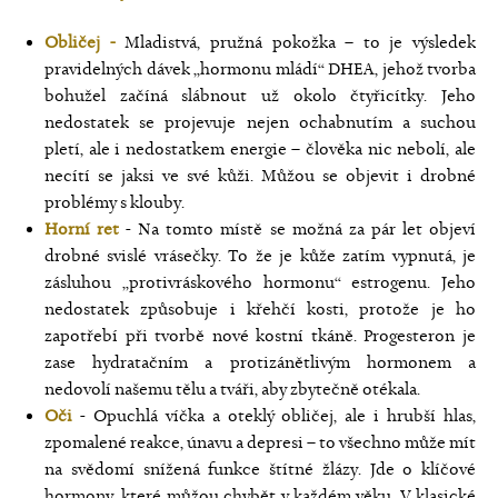
Obličej -
Mladistvá, pružná pokožka – to je výsledek
pravidelných dávek „hormonu mládí“ DHEA, jehož tvorba
bohužel začíná slábnout už okolo čtyřicítky. Jeho
nedostatek se projevuje nejen ochabnutím a suchou
pletí, ale i nedostatkem energie – člověka nic nebolí, ale
necítí se jaksi ve své kůži. Můžou se objevit i drobné
problémy s klouby.
Horní ret
- Na tomto místě se možná za pár let objeví
drobné svislé vrásečky. To že je kůže zatím vypnutá, je
zásluhou „protivráskového hormonu“ estrogenu. Jeho
nedostatek způsobuje i křehčí kosti, protože je ho
zapotřebí při tvorbě nové kostní tkáně. Progesteron je
zase hydratačním a protizánětlivým hormonem a
nedovolí našemu tělu a tváři, aby zbytečně otékala.
Oči
- Opuchlá víčka a oteklý obličej, ale i hrubší hlas,
zpomalené reakce, únavu a depresi – to všechno může mít
na svědomí snížená funkce štítné žlázy. Jde o klíčové
hormony, které můžou chybět v každém věku. V klasické