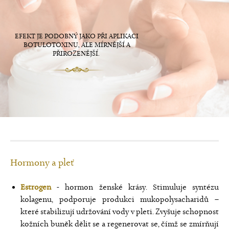
EFEKT JE PODOBNÝ JAKO PŘI APLIKACI
BOTULOTOXINU, ALE MÍRNĚJŠÍ A
PŘIROZENĚJŠÍ.
Hormony a pleť
Estrogen
- hormon ženské krásy. Stimuluje syntézu
kolagenu, podporuje produkci mukopolysacharidů –
které stabilizují udržování vody v pleti. Zvyšuje schopnost
kožních buněk dělit se a regenerovat se, čímž se zmírňují