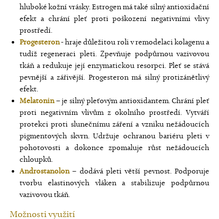
hluboké kožní vrásky. Estrogen má také silný antioxidační
efekt a chrání pleť proti poškození negativními vlivy
prostředí.
Progesteron
- hraje důležitou roli v remodelaci kolagenu a
tudíž regeneraci pleti. Zpevňuje podpůrnou vazivovou
tkáň a redukuje její enzymatickou resorpci. Pleť se stává
pevnější a zářivější. Progesteron má silný protizánětlivý
efekt.
Melatonin
– je silný pleťovým antioxidantem. Chrání pleť
proti negativním vlivům z okolního prostředí. Vytváří
protekci proti slunečnímu záření a vzniku nežádoucích
pigmentových skvrn. Udržuje ochranou bariéru pleti v
pohotovosti a dokonce zpomaluje růst nežádoucích
chloupků.
Androstanolon
– dodává pleti větší pevnost. Podporuje
tvorbu elastinových vláken a stabilizuje podpůrnou
vazivovou tkáň.
Možnosti využití