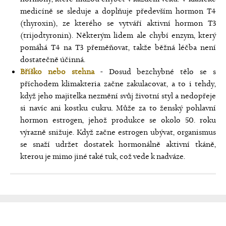
medicíně se sleduje a doplňuje především hormon T4
(thyroxin), ze kterého se vytváří aktivní hormon T3
(trijodtyronin). Některým lidem ale chybí enzym, který
pomáhá T4 na T3 přeměňovat, takže běžná léčba není
dostatečně účinná.
Bříško nebo stehna
- Dosud bezchybné tělo se s
příchodem klimakteria začne zakulacovat, a to i tehdy,
když jeho majitelka nezmění svůj životní styl a nedopřeje
si navíc ani kostku cukru. Může za to ženský pohlavní
hormon estrogen, jehož produkce se okolo 50. roku
výrazně snižuje. Když začne estrogen ubývat, organismus
se snaží udržet dostatek hormonálně aktivní tkáně,
kterou je mimo jiné také tuk, což vede k nadváze.