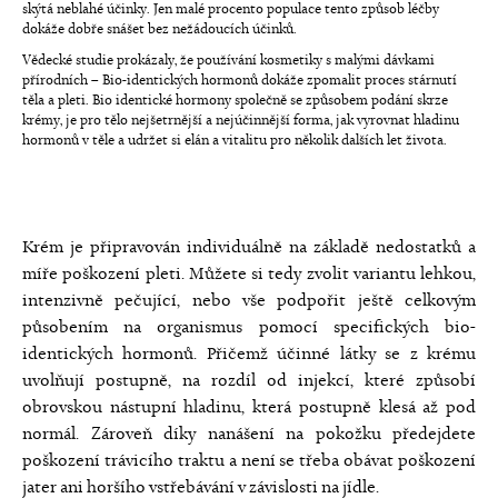
skýtá neblahé účinky. Jen malé procento populace tento způsob léčby
dokáže dobře snášet bez nežádoucích účinků.
Vědecké studie prokázaly, že používání kosmetiky s malými dávkami
přírodních – Bio-identických hormonů dokáže zpomalit proces stárnutí
těla a pleti. Bio identické hormony společně se způsobem podání skrze
krémy, je pro tělo nejšetrnější a nejúčinnější forma, jak vyrovnat hladinu
hormonů v těle a udržet si elán a vitalitu pro několik dalších let života.
Krém je připravován individuálně na základě nedostatků a
míře poškození pleti. Můžete si tedy zvolit variantu lehkou,
intenzivně pečující, nebo vše podpořit ještě celkovým
působením na organismus pomocí specifických bio-
identických hormonů. Přičemž účinné látky se z krému
uvolňují postupně, na rozdíl od injekcí, které způsobí
obrovskou nástupní hladinu, která postupně klesá až pod
normál. Zároveň díky nanášení na pokožku předejdete
poškození trávicího traktu a není se třeba obávat poškození
jater ani horšího vstřebávání v závislosti na jídle.