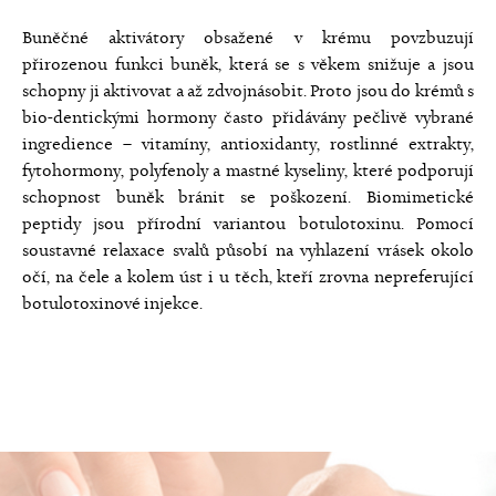
Buněčné aktivátory obsažené v krému povzbuzují
přirozenou funkci buněk, která se s věkem snižuje a jsou
schopny ji aktivovat a až zdvojnásobit. Proto jsou do krémů s
bio-dentickými hormony často přidávány pečlivě vybrané
ingredience – vitamíny, antioxidanty, rostlinné extrakty,
fytohormony, polyfenoly a mastné kyseliny, které podporují
schopnost buněk bránit se poškození. Biomimetické
peptidy jsou přírodní variantou botulotoxinu. Pomocí
soustavné relaxace svalů působí na vyhlazení vrásek okolo
očí, na čele a kolem úst i u těch, kteří zrovna nepreferující
botulotoxinové injekce.