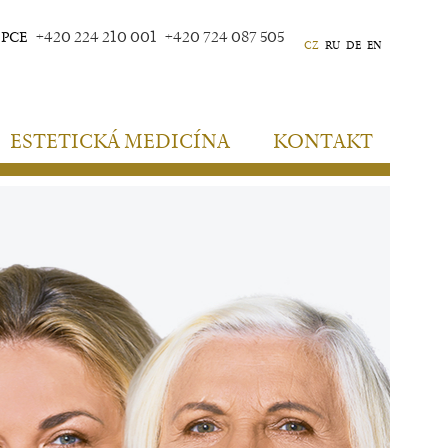
EPCE
+420 224 210 001
+420 724 087 505
CZ
RU
DE
EN
ESTETICKÁ MEDICÍNA
KONTAKT