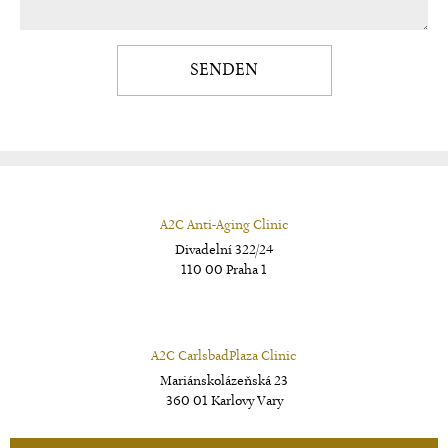
SENDEN
A2C Anti-Aging Clinic
Divadelní 322/24
110 00 Praha 1
A2C CarlsbadPlaza Clinic
Mariánskolázeňská 23
360 01 Karlovy Vary