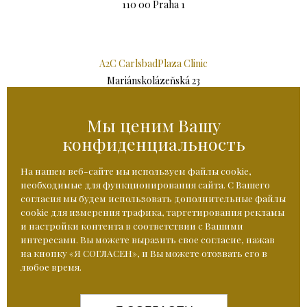
110 00 Praha 1
A2C CarlsbadPlaza Clinic
Mariánskolázeňská 23
360 01 Karlovy Vary
Мы ценим Вашу
конфиденциальность
A2C Imperial Karlovy Vary
Jarní 1
На нашем веб-сайте мы используем файлы cookie,
360 01 Karlovy Vary
необходимые для функционирования сайта. С Вашего
согласия мы будем использовать дополнительные файлы
cookie для измерения трафика, таргетирования рекламы
и настройки контента в соответствии с Вашими
интересами. Вы можете выразить свое согласие, нажав
Часы работы: понедельник – пятница 8:30-16:30.
на кнопку «Я СОГЛАСЕН», и Вы можете отозвать его в
+420 224 210 001
+420 724 087 505
любое время.
+420 602 234 004