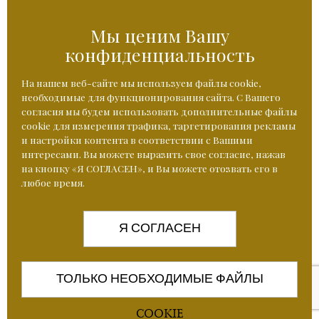
Мы ценим Вашу
A2C Imperial Karlovy Vary
конфиденциальность
Jarní 1
360 01 Karlovy Vary
На нашем веб-сайте мы используем файлы cookie,
необходимые для функционирования сайта. С Вашего
согласия мы будем использовать дополнительные файлы
cookie для измерения трафика, таргетирования рекламы
и настройки контента в соответствии с Вашими
Часы работы: понедельник – пятница 8:30-16:30.
интересами. Вы можете выразить свое согласие, нажав
+420 224 210 001
+420 724 087 505
на кнопку «Я СОГЛАСЕН», и Вы можете отозвать его в
любое время.
+420 602 234 004
Я СОГЛАСЕН
ТОЛЬКО НЕОБХОДИМЫЕ ФАЙЛЫ
2026 (c) A2C ANTI-AGINIC CLINIC
/
NASTAVENÍ COOKIES
BANYS MEDIA
COOKIE