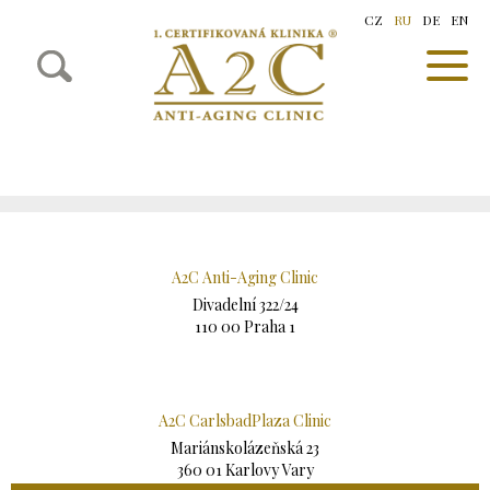
CZ
RU
DE
EN
A2C Anti-Aging Clinic
Divadelní 322/24
110 00 Praha 1
A2C CarlsbadPlaza Clinic
Mariánskolázeňská 23
360 01 Karlovy Vary